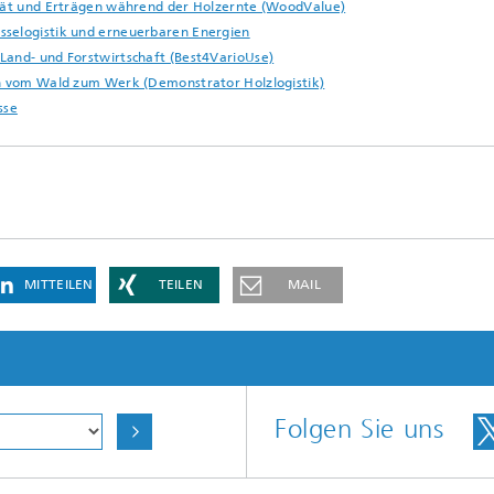
ität und Erträgen während der Holzernte (WoodValue)
sselogistik und erneuerbaren Energien
Land- und Forstwirtschaft (Best4VarioUse)
en vom Wald zum Werk (Demonstrator Holzlogistik)
sse
MITTEILEN
TEILEN
MAIL
Folgen Sie uns