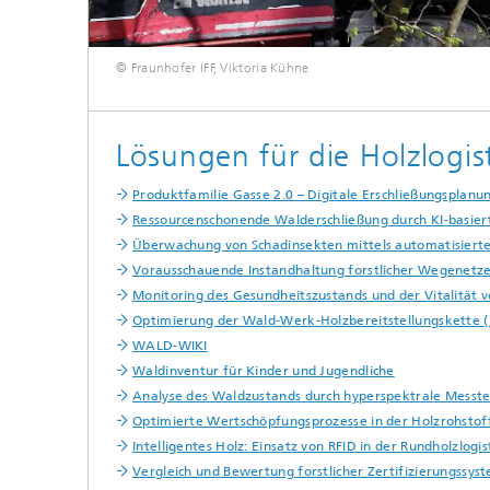
© Fraunhofer IFF, Viktoria Kühne
Lösungen für die Holzlogis
Produktfamilie Gasse 2.0 – Digitale Erschließungsplanun
Ressourcenschonende Walderschließung durch KI-basie
Überwachung von Schadinsekten mittels automatisiert
Vorausschauende Instandhaltung forstlicher Wegenetze 
Monitoring des Gesundheitszustands und der Vitalität
Optimierung der Wald-Werk-Holzbereitstellungskette 
WALD-WIKI
Waldinventur für Kinder und Jugendliche
Analyse des Waldzustands durch hyperspektrale Messtec
Optimierte Wertschöpfungsprozesse in der Holzrohstof
Intelligentes Holz: Einsatz von RFID in der Rundholzlogis
Vergleich und Bewertung forstlicher Zertifizierungssys