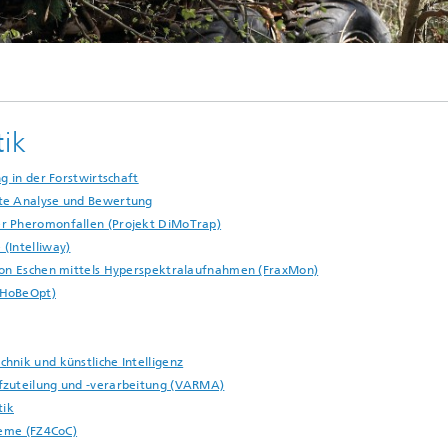
tik
g in der Forstwirtschaft
rte Analyse und Bewertung
er Pheromonfallen (Projekt DiMoTrap)
(Intelliway)
 von Eschen mittels Hyperspektralaufnahmen (FraxMon)
(HoBeOpt)
hnik und künstliche Intelligenz
fzuteilung und -verarbeitung (VARMA)
tik
teme (FZ4CoC)