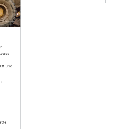
r
esses
orst und
n
ette.