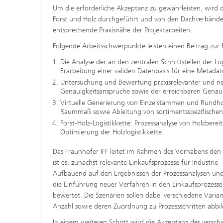
Um die erforderliche Akzeptanz zu gewährleisten, wird 
Forst und Holz durchgeführt und von den Dachverbänden
entsprechende Praxisnähe der Projektarbeiten.
Folgende Arbeitsschwerpunkte leisten einen Beitrag zur E
Die Analyse der an den zentralen Schnittstellen der
Erarbeitung einer validen Datenbasis für eine Metada
Untersuchung und Bewertung praxisrelevanter und ne
Genauigkeitsansprüche sowie der erreichbaren Genaui
Virtuelle Generierung von Einzelstämmen und Rundhol
Raummaß sowie Ableitung von sortimentsspezifische
Forst-Holz-Logistikkette: Prozessanalyse von Holzbere
Optimierung der Holzlogistikkette.
Das Fraunhofer IFF leitet im Rahmen des Vorhabens den v
ist es, zunächst relevante Einkaufsprozesse für Industri
Aufbauend auf den Ergebnissen der Prozessanalysen und 
die Einführung neuer Verfahren in den Einkaufsprozess
bewertet. Die Szenarien sollen dabei verschiedene Vari
Anzahl sowie deren Zuordnung zu Prozessschritten abbil
In einem weiteren Schritt wird die Akzeptanz der versc