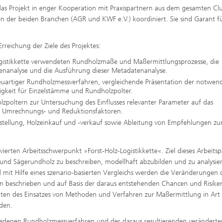
das Projekt in enger Kooperation mit Praxispartnern aus dem gesamten Clu
 der beiden Branchen (AGR und KWF e.V.) koordiniert. Sie sind Garant fü
rreichung der Ziele des Projektes:
 Logistikkette verwendeten Rundholzmaße und Maßermittlungsprozesse, die
tenanalyse und die Ausführung dieser Metadatenanalyse.
uartiger Rundholzmessverfahren, vergleichende Präsentation der notwen
gkeit für Einzelstämme und Rundholzpolter.
zpoltern zur Untersuchung des Einflusses relevanter Parameter auf das
n Umrechnungs- und Reduktionsfaktoren.
itstellung, Holzeinkauf und -verkauf sowie Ableitung von Empfehlungen zu
ierten Arbeitsschwerpunkt »Forst-Holz-Logistikkette«. Ziel dieses Arbeitsp
e- und Sägerundholz zu beschreiben, modellhaft abzubilden und zu analysie
mit Hilfe eines szenario-basierten Vergleichs werden die Veränderungen 
en beschrieben und auf Basis der daraus entstehenden Chancen und Risike
anten des Einsatzes von Methoden und Verfahren zur Maßermittlung in Art
den.
hiedenen Rundholzmessverfahren und der daraus resultierenden veränderte