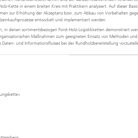
lz-Kette in einem breiten Kreis mit Praktikern analysiert. Auf dieser Basis
nahmen zur Erhöhung der Akzeptanz bzw. zum Abbau von Vorbehalten geg
zeinkaufsprozesse entwickelt und implementiert werden.
en, in denen sortimentsbezogen Forst-Holz-Logistikketten demonstriert we
 organisatorischen Maßnahmen zum geeigneten Einsatz von Methoden und
Daten- und Informationsflusses bei der Rundholzbereitstellung vorzustell
lungskette«
ürttemberg