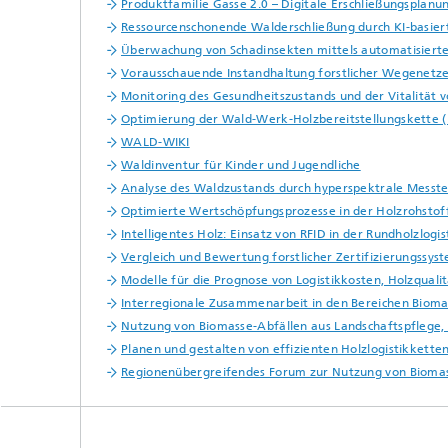
Produktfamilie Gasse 2.0 – Digitale Erschließungsplanun
Ressourcenschonende Walderschließung durch KI-basie
Überwachung von Schadinsekten mittels automatisiert
Vorausschauende Instandhaltung forstlicher Wegenetze 
Monitoring des Gesundheitszustands und der Vitalität
Optimierung der Wald-Werk-Holzbereitstellungskette 
WALD-WIKI
Waldinventur für Kinder und Jugendliche
Analyse des Waldzustands durch hyperspektrale Messtec
Optimierte Wertschöpfungsprozesse in der Holzrohstof
Intelligentes Holz: Einsatz von RFID in der Rundholzlogis
Vergleich und Bewertung forstlicher Zertifizierungssys
Modelle für die Prognose von Logistikkosten, Holzqual
Interregionale Zusammenarbeit in den Bereichen Bioma
Nutzung von Biomasse-Abfällen aus Landschaftspflege, 
Planen und gestalten von effizienten Holzlogistikkett
Regionenübergreifendes Forum zur Nutzung von Bioma