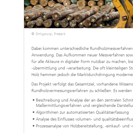
© Onlyyouqi, Freepik
Dabei kommen unterschiedliche Rundholzmessverfahren
Anwendung. Das Aufkommen neuer Messverfahren sowie d
für alle Akteure in digitaler Form nutzbar zu machen, bi
-übermittlung und -verarbeitung. Die oft kleinteiligen 
Holz hemmen jedoch die Marktdurchdringung moderner T
Das Projekt verfolgt das Gesamtziel, vorhandene Wissen
Rundholzvermessungsverfahren zu schließen. Es werden u.
Beschreibung und Analyse der an den zentralen Schn
Maßermittlungsverfahren und vergleichende Darstellu
Algorithmen zur automatisierten Qualitätserfassung
Analyse des Einflusses volumen- und qualitätsbeeinf
Prozessanalyse von Holzbereitstellung, -einkauf- und