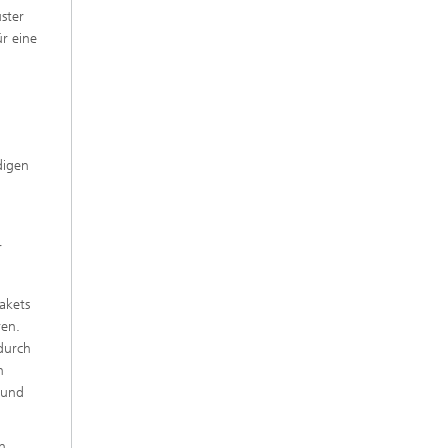
ster
r eine
digen
r
akets
ren.
durch
n
 und
n