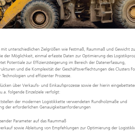
 mit unterschiedlichen Zielgrößen wie Festmaß, Raummaß und Gewicht zu
er Möglichkeit, einmal erfasste Daten zur Optimierung des Logistikproz
etet Potentiale zur Effizienzsteigerung im Bereich der Datenerfassung,
Strukturen und die Komplexität der Geschäftsverflechtungen des Clusters F
echnologien und effizienter Prozesse.
slücken über Verkaufs- und Einkaufsprozesse sowie der hierin eingebettete
a. folgende Einzelziele verfolgt:
ittstellen der modernen Logistikkette verwendeten Rundholzmaße und
ng der erforderlichen Genauigkeitsanforderungen
lussender Parameter auf das Raummaß
 -verkauf sowie Ableitung von Empfehlungen zur Optimierung der Logistikk